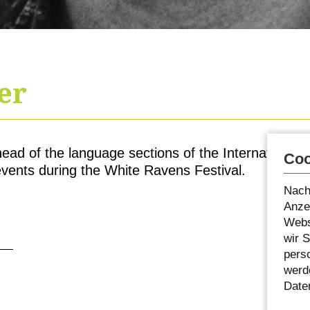
er
ad of the language sections of the International 
Coo
vents during the White Ravens Festival.
Nach
Anzei
Webs
wir 
pers
werde
Date