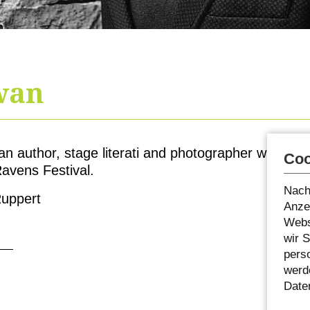
wan
an author, stage literati and photographer who ho
Coo
Ravens Festival.
Nach
Ruppert
Anzei
Webs
wir 
pers
werde
Date