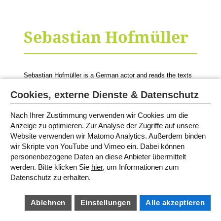
Sebastian Hofmüller
Sebastian Hofmüller is a German actor and reads the texts
of
Max de Radiguès
.
Cookies, externe Dienste & Datenschutz
© Photo: Christoph Ramm / Sehnerv
Nach Ihrer Zustimmung verwenden wir Cookies um die
Anzeige zu optimieren. Zur Analyse der Zugriffe auf unsere
Website verwenden wir Matomo Analytics. Außerdem binden
SITEMAP
wir Skripte von YouTube und Vimeo ein. Dabei können
IMPRINT
personenbezogene Daten an diese Anbieter übermittelt
TERMS AND CONDITIONS
PRIVACY POLICY
werden. Bitte klicken Sie
hier
, um Informationen zum
BARRIEREFREIHEIT
COOKIE SETTINGS
Datenschutz zu erhalten.
Ablehnen
Einstellungen
Alle akzeptieren