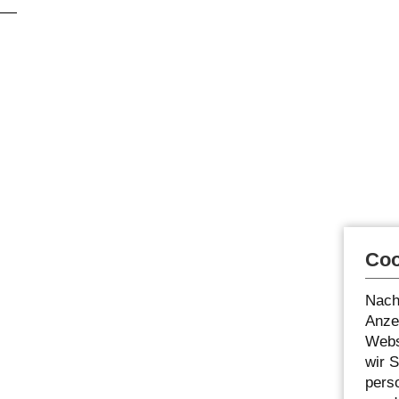
Coo
Nach
Anzei
Webs
wir 
pers