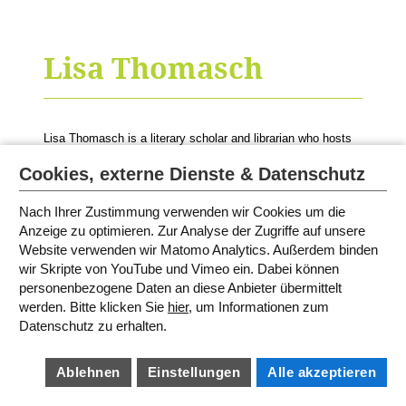
Lisa Thomasch
Lisa Thomasch is a literary scholar and librarian who hosts
Sabine Bohlmann's
events during the White Ravens
Festival.
Cookies, externe Dienste & Datenschutz
© Photo: Private
Nach Ihrer Zustimmung verwenden wir Cookies um die
Anzeige zu optimieren. Zur Analyse der Zugriffe auf unsere
Website verwenden wir Matomo Analytics. Außerdem binden
wir Skripte von YouTube und Vimeo ein. Dabei können
SITEMAP
personenbezogene Daten an diese Anbieter übermittelt
IMPRINT
TERMS AND CONDITIONS
werden. Bitte klicken Sie
hier
, um Informationen zum
PRIVACY POLICY
Datenschutz zu erhalten.
BARRIEREFREIHEIT
COOKIE SETTINGS
Ablehnen
Einstellungen
Alle akzeptieren