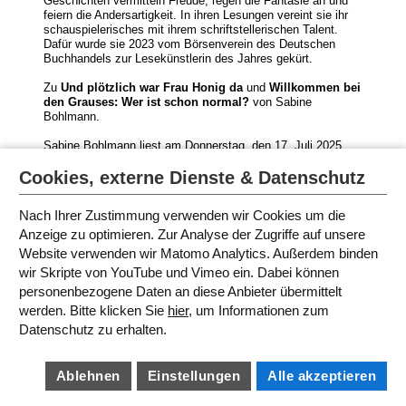
Geschichten vermitteln Freude, regen die Fantasie an und
feiern die Andersartigkeit. In ihren Lesungen vereint sie ihr
schauspielerisches mit ihrem schriftstellerischen Talent.
Dafür wurde sie 2023 vom Börsenverein des Deutschen
Buchhandels zur Lesekünstlerin des Jahres gekürt.
Zu
Und plötzlich war Frau Honig da
und
Willkommen bei
den Grauses: Wer ist schon normal?
von Sabine
Bohlmann.
Sabine Bohlmann liest am Donnerstag, den 17. Juli 2025
jeweils um
9.00
und um
11.00
Uhr in der IJB für
Cookies, externe Dienste & Datenschutz
angemeldete Schulklassen.
Nach Ihrer Zustimmung verwenden wir Cookies um die
Anzeige zu optimieren. Zur Analyse der Zugriffe auf unsere
Website verwenden wir Matomo Analytics. Außerdem binden
FESTIVALAUTORINNEN
wir Skripte von YouTube und Vimeo ein. Dabei können
personenbezogene Daten an diese Anbieter übermittelt
werden. Bitte klicken Sie
hier
, um Informationen zum
SITEMAP
Datenschutz zu erhalten.
IMPRESSUM
AGB
DATENSCHUTZ
BARRIEREFREIHEIT
Ablehnen
Einstellungen
Alle akzeptieren
COOKIE EINSTELLUNGEN