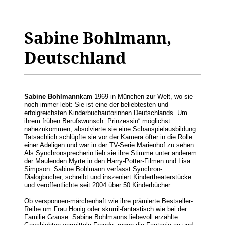
Sabine Bohlmann,
Deutschland
Sabine Bohlmann
kam 1969 in München zur Welt, wo sie
noch immer lebt: Sie ist eine der beliebtesten und
erfolgreichsten Kinderbuchautorinnen Deutschlands. Um
ihrem frühen Berufswunsch „Prinzessin“ möglichst
nahezukommen, absolvierte sie eine Schauspielausbildung.
Tatsächlich schlüpfte sie vor der Kamera öfter in die Rolle
einer Adeligen und war in der TV-Serie Marienhof zu sehen.
Als Synchronsprecherin lieh sie ihre Stimme unter anderem
der Maulenden Myrte in den Harry-Potter-Filmen und Lisa
Simpson. Sabine Bohlmann verfasst Synchron-
Dialogbücher, schreibt und inszeniert Kindertheaterstücke
und veröffentlichte seit 2004 über 50 Kinderbücher.
Ob versponnen-märchenhaft wie ihre prämierte Bestseller-
Reihe um Frau Honig oder skurril-fantastisch wie bei der
Familie Grause: Sabine Bohlmanns liebevoll erzählte