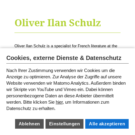
Oliver Ilan Schulz
Oliver Ilan Schulz is a specialist for French literature at the
International Youth Library and hosts
Mo Abbas’
events
during the White Ravens Festival.
Cookies, externe Dienste & Datenschutz
Nach Ihrer Zustimmung verwenden wir Cookies um die
Anzeige zu optimieren. Zur Analyse der Zugriffe auf unsere
Website verwenden wir Matomo Analytics. Außerdem binden
SITEMAP
IMPRINT
wir Skripte von YouTube und Vimeo ein. Dabei können
TERMS AND CONDITIONS
PRIVACY POLICY
personenbezogene Daten an diese Anbieter übermittelt
BARRIEREFREIHEIT
werden. Bitte klicken Sie
hier
, um Informationen zum
COOKIE SETTINGS
Datenschutz zu erhalten.
Ablehnen
Einstellungen
Alle akzeptieren