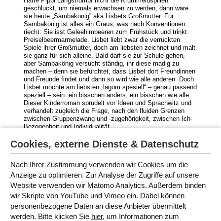
Hätte Pippi Langstrumpf nicht die Krummeluspillen
geschluckt, um niemals erwachsen zu werden, dann wäre
sie heute „Sambakönig” aka Lisbets Großmutter. Für
Sambakönig ist alles ein Graus, was nach Konventionen
riecht: Sie isst Geleehimbeeren zum Frühstück und trinkt
Preiselbeermarmelade. Lisbet liebt zwar die verrückten
Spiele ihrer Großmutter, doch am liebsten zeichnet und malt
sie ganz für sich alleine. Bald darf sie zur Schule gehen,
aber Sambakönig versucht ständig, ihr diese madig zu
machen – denn sie befürchtet, dass Lisbet dort Freundinnen
und Freunde findet und dann so wird wie alle anderen. Doch
Lisbet möchte am liebsten „lagom spesiell“ – genau passend
speziell – sein: ein bisschen anders, ein bisschen wie alle.
Dieser Kinderroman sprudelt vor Ideen und Sprachwitz und
verhandelt zugleich die Frage, nach den fluiden Grenzen
zwischen Gruppenzwang und -zugehörigkeit, zwischen Ich-
Bezogenheit und Individualität.
Cookies, externe Dienste & Datenschutz
1. und 2. Klasse
Nach Ihrer Zustimmung verwenden wir Cookies um die
Anzeige zu optimieren. Zur Analyse der Zugriffe auf unsere
Website verwenden wir Matomo Analytics. Außerdem binden
FESTIVALBÜCHER
wir Skripte von YouTube und Vimeo ein. Dabei können
personenbezogene Daten an diese Anbieter übermittelt
werden. Bitte klicken Sie
hier
, um Informationen zum