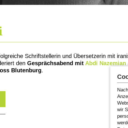
i
folgreiche Schriftstellerin und Übersetzerin mit ira
eriert den
Gesprächsabend mit
Abdi Nazemian
loss Blutenburg
.
Coo
Nach
Anzei
Webs
wir 
pers
werde