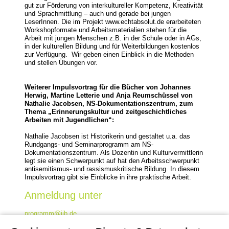
gut zur Förderung von interkultureller Kompetenz, Kreativität
und Sprachmittlung – auch und gerade bei jungen
LeserInnen. Die im Projekt www.echtabsolut.de erarbeiteten
Workshopformate und Arbeitsmaterialien stehen für die
Arbeit mit jungen Menschen z.B. in der Schule oder in AGs,
in der kulturellen Bildung und für Weiterbildungen kostenlos
zur Verfügung. Wir geben einen Einblick in die Methoden
und stellen Übungen vor.
Weiterer Impulsvortrag für die Bücher von Johannes
Herwig, Martine Letterie und Anja Reumschüssel von
Nathalie Jacobsen, NS-Dokumentationszentrum, zum
Thema „Erinnerungskultur und zeitgeschichtliches
Arbeiten mit Jugendlichen“:
Nathalie Jacobsen ist Historikerin und gestaltet u.a. das
Rundgangs- und Seminarprogramm am NS-
Dokumentationszentrum. Als Dozentin und Kulturvermittlerin
legt sie einen Schwerpunkt auf hat den Arbeitsschwerpunkt
antisemitismus- und rassismuskritische Bildung. In diesem
Impulsvortrag gibt sie Einblicke in ihre praktische Arbeit.
Anmeldung unter
programm@ijb.de
Melden Sie sich bitte mit Name, Schule, Jahrgangsstufe und