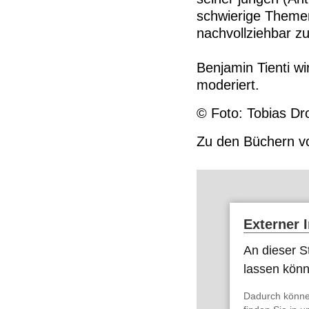
schwierige Themen
nachvollziehbar zu
Benjamin Tienti w
moderiert.
© Foto: Tobias Dr
Zu den
Büchern
vo
Externer 
An dieser St
lassen kön
Dadurch könne