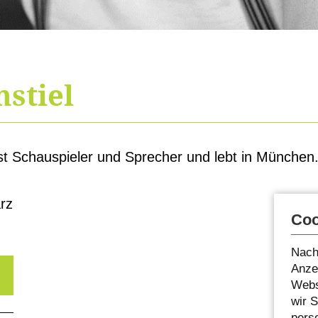
stiel
st Schauspieler und Sprecher und lebt in München. 
rz
Coo
Nach
Anzei
Webs
wir 
pers