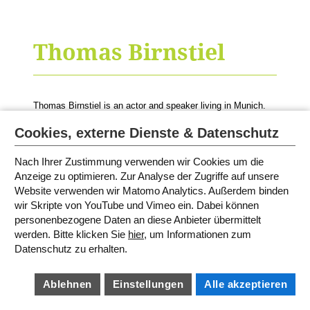
Thomas Birnstiel
Thomas Birnstiel is an actor and speaker living in Munich.
He accompanies author
M.G. Leonard
.
Cookies, externe Dienste & Datenschutz
© Photo: Nils Schwarz
Nach Ihrer Zustimmung verwenden wir Cookies um die
Anzeige zu optimieren. Zur Analyse der Zugriffe auf unsere
Website verwenden wir Matomo Analytics. Außerdem binden
SITEMAP
wir Skripte von YouTube und Vimeo ein. Dabei können
IMPRINT
personenbezogene Daten an diese Anbieter übermittelt
TERMS AND CONDITIONS
PRIVACY POLICY
werden. Bitte klicken Sie
hier
, um Informationen zum
BARRIEREFREIHEIT
COOKIE SETTINGS
Datenschutz zu erhalten.
Ablehnen
Einstellungen
Alle akzeptieren