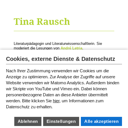
Tina Rausch
Literaturpädagogin und Literaturwissenschaftlerin. Sie
moderiert die Lesungen von
André Letria
.
© Foto: Privat
Cookies, externe Dienste & Datenschutz
Nach Ihrer Zustimmung verwenden wir Cookies um die
Anzeige zu optimieren. Zur Analyse der Zugriffe auf unsere
MODERATORINNEN UND
Website verwenden wir Matomo Analytics. Außerdem binden
SPRECHERINNEN
wir Skripte von YouTube und Vimeo ein. Dabei können
personenbezogene Daten an diese Anbieter übermittelt
werden. Bitte klicken Sie
hier
, um Informationen zum
SITEMAP
Datenschutz zu erhalten.
IMPRESSUM
AGB
DATENSCHUTZ
BARRIEREFREIHEIT
Ablehnen
Einstellungen
Alle akzeptieren
COOKIE EINSTELLUNGEN