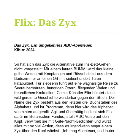
Flix: Das Zyx
Das Zyx. Ein umgekehrtes ABC-Abenteuer.
Kibitz 2024.
So hat sich das Zyx die Alternative zum Ins-Bett-Gehen
nicht vorgestellt: Mit einem lauten BUMM! wird das kleine
gelbe Wesen mit Knopfaugen und Rüssel direkt aus dem
Badezimmer an einen Ort mit siebenhundert Türen
katapultiert. Tür siebzehn führt auf eine waghalsige Reise zu
Seeräuberbräuten, hungrigen Ottern, fliegenden Walen und
freundlichen Krokodilen. Comic-Künstler
Flix
bürstet diese
wild gereimte Geschichte wunderbar gegen den Strich. Der
Name des Zyx besteht aus den letzten drei Buchstaben des
Alphabets und ist Programm, denn hier wird das Alphabet
von hinten aufgerollt. Agil und übermütig bedient sich Flix
dafür im literarischen Fundus, stellt ABC-Verse auf den
Kopf, verwirbelt sie mit Gute-Nacht-Gedichten und würzt
alles mit so viel Action, dass es irgendwann sogar einem
Zyx über den Kopf wächst: „Ich mag Abenteuer, und lauter