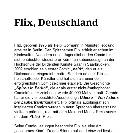
Flix, Deutschland
Flix
,
geboren 1976 als Felix Görmann in Münster, lebt und
arbeitet in Berlin. Den Spitznamen Flix erhielt er schon im
Kindesalter. Nachdem er als Jugendlicher den Comic für
sich entdeckte, studierte er Kommunikationsdesign an der
Hochschule der Bildenden Künste Saar in Saarbrücken.
2002 erschien sein erster Comic
„held“
, den er als
Diplomarbeit eingereicht hatte. Seitdem arbeitet Flix als
freischaffender Künstler und hat sich als einer der
erfolgreichsten Comiczeichner etabliert. Die Geschichte
„Spirou in Berlin“
, die er als erster nicht-frankophoner
Comickünstler zeichnen, wurde 40.000 Mal verkauft. Gerade
hat er die viel beachtete Ausstellung
„Uderzo – Von Asterix
bis Zaubertrank"
kuratiert. Flix oftmals autobiografisch
inspirierten Comics wurden in neun Sprachen übersetzt und
vielfach prämiert, u.a. mit dem Max und Moritz-Preis sowie
mit dem PENG!-Preis.
Seine Comic-Lesungen beschreibt Flix als eine Art
„langsames Kino“: Zu den Bildern auf der Leinwand liest er