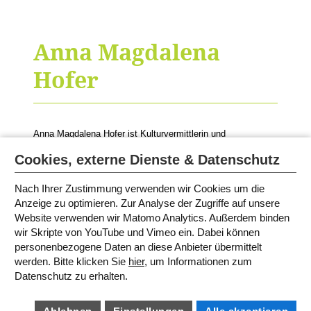
Anna Magdalena
Hofer
Anna Magdalena Hofer ist Kulturvermittlerin und
Redakteurin. Sie moderiert die Lesungen von
Anja
Reumschüssel
.
Cookies, externe Dienste & Datenschutz
Nach Ihrer Zustimmung verwenden wir Cookies um die
Anzeige zu optimieren. Zur Analyse der Zugriffe auf unsere
MODERATORINNEN UND
Website verwenden wir Matomo Analytics. Außerdem binden
SPRECHERINNEN
wir Skripte von YouTube und Vimeo ein. Dabei können
personenbezogene Daten an diese Anbieter übermittelt
werden. Bitte klicken Sie
hier
, um Informationen zum
SITEMAP
Datenschutz zu erhalten.
IMPRESSUM
AGB
DATENSCHUTZ
BARRIEREFREIHEIT