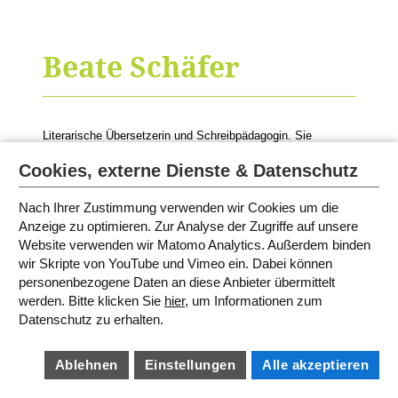
Beate Schäfer
Literarische Übersetzerin und Schreibpädagogin. Sie
moderiert die Lesungen von
Irene Sarmiento
.
Cookies, externe Dienste & Datenschutz
Nach Ihrer Zustimmung verwenden wir Cookies um die
Anzeige zu optimieren. Zur Analyse der Zugriffe auf unsere
MODERATORINNEN UND
SPRECHERINNEN
Website verwenden wir Matomo Analytics. Außerdem binden
wir Skripte von YouTube und Vimeo ein. Dabei können
personenbezogene Daten an diese Anbieter übermittelt
SITEMAP
werden. Bitte klicken Sie
hier
, um Informationen zum
IMPRESSUM
Datenschutz zu erhalten.
AGB
DATENSCHUTZ
BARRIEREFREIHEIT
COOKIE EINSTELLUNGEN
Ablehnen
Einstellungen
Alle akzeptieren